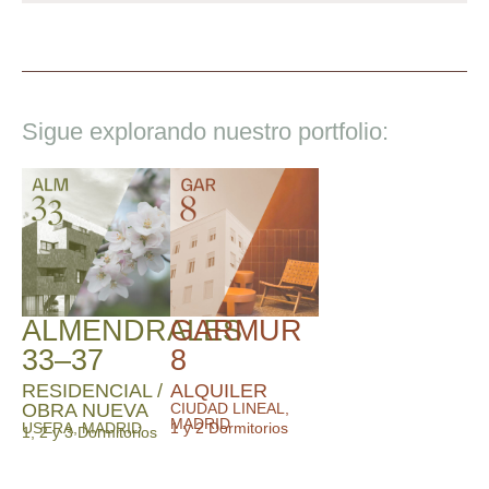
Sigue explorando nuestro portfolio:
ALMENDRALES
GARMUR
33–37
8
RESIDENCIAL /
ALQUILER
OBRA NUEVA
CIUDAD LINEAL,
MADRID
USERA, MADRID
1 y 2 Dormitorios
1, 2 y 3 Dormitorios